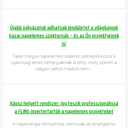
Újabb pályázatok adhatnak lendületet a világbajnok
hazai napelemes szektornak – és az Ön projektjeinek
is!
Talán még a napelemes szektor szereplői közül is
újdonság lehet néhányaknak a tény, mely szerint a
világon sehol máshol nem….
Káosz helyett rendszer: így teszik professzionálissá
a FLINS invertertartók a napelemes projekteket
A napenergia térnyerése nemcsak az energiamix