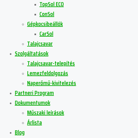
TopSol ECO
ConSol
Gépkocsibeállók
CarSol
Talajcsavar
Szolgáltatások
Talajcsavar-telepítés
Lemezfeldolgozás
Naperőmű-kivitelezés
Partneri Program
Dokumentumok
Műszaki leírások
Árlista
Blog