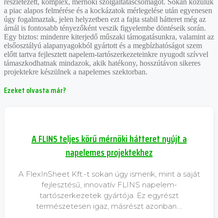
részletezett, komplex, mérnöki szolgáltatáscsomagot. Sokan közülük
a piac alapos felmérése és a kockázatok mérlegelése után egyenesen
úgy fogalmaztak, jelen helyzetben ezt a fajta stabil hátteret még az
árnál is fontosabb tényezőként veszik figyelembe döntéseik során.
Egy biztos: mindenre kiterjedő műszaki támogatásunkra, valamint az
elsőosztályú alapanyagokból gyártott és a megbízhatóságot szem
előtt tartva fejlesztett napelem-tartószerkezeteinkre nyugodt szívvel
támaszkodhatnak mindazok, akik hatékony, hosszútávon sikeres
projektekre készülnek a napelemes szektorban.
Ezeket
olvasta már?
A FLINS teljes körű mérnöki hátteret nyújt a
napelemes projektekhez
A FlexInSheet Kft.-t sokan úgy ismerik, mint a saját
fejlesztésű, innovatív FLINS napelem-
tartószerkezetek gyártója. Ez egyrészt
természetesen igaz, másrészt azonban….