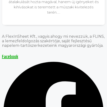
átalakulását hozta magával, hanem új igényeket és
kihívásokat is teremtett a műszaki kivitelezés
terén…..
A FlexInSheet Kft., vagyis ahogy mi nevezzük, a FLINS,
a lemezfeldolgozás szakértője, saját fejlesztésű
napelem-tartószerkezeteink magyarországi gyártója.
Facebook