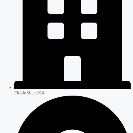
FlexInSheet Kft.