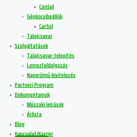
ConSol
Gépkocsibeállók
CarSol
Talajcsavar
Szolgáltatások
Talajcsavar-telepítés
Lemezfeldolgozás
Naperőmű-kivitelezés
Partneri Program
Dokumentumok
Műszaki leírások
Árlista
Blog
Kapcsolat/Karrier