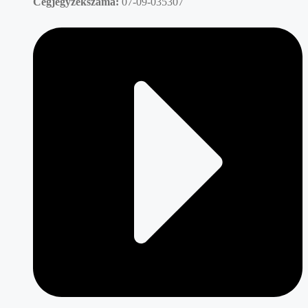
Cégjegyzékszáma:
07-09-035307