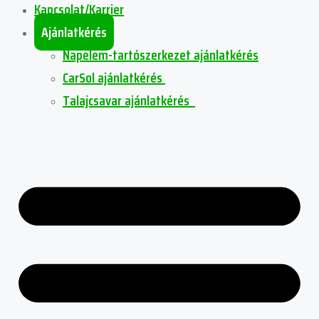
Kapcsolat/Karrier
Ajánlatkérés
Napelem-tartószerkezet ajánlatkérés
CarSol ajánlatkérés
Talajcsavar ajánlatkérés