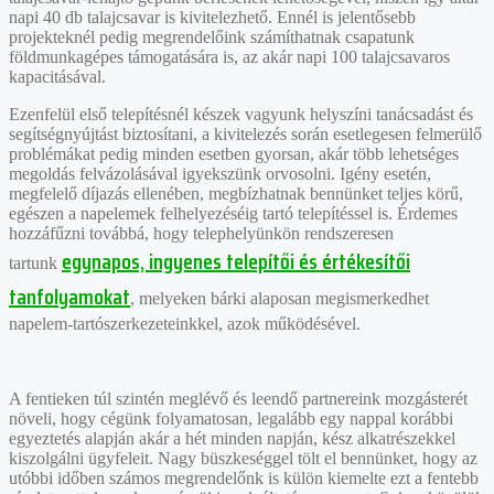
napi 40 db talajcsavar is kivitelezhető. Ennél is jelentősebb
projekteknél pedig megrendelőink számíthatnak csapatunk
földmunkagépes támogatására is, az akár napi 100 talajcsavaros
kapacitásával.
Ezenfelül első telepítésnél készek vagyunk helyszíni tanácsadást és
segítségnyújtást biztosítani, a kivitelezés során esetlegesen felmerülő
problémákat pedig minden esetben gyorsan, akár több lehetséges
megoldás felvázolásával igyekszünk orvosolni. Igény esetén,
megfelelő díjazás ellenében, megbízhatnak bennünket teljes körű,
egészen a napelemek felhelyezéséig tartó telepítéssel is. Érdemes
hozzáfűzni továbbá, hogy telephelyünkön rendszeresen
egynapos, ingyenes telepítői és értékesítői
tartunk
tanfolyamokat
, melyeken bárki alaposan megismerkedhet
napelem-tartószerkezeteinkkel, azok működésével.
A fentieken túl szintén meglévő és leendő partnereink mozgásterét
növeli, hogy cégünk folyamatosan, legalább egy nappal korábbi
egyeztetés alapján akár a hét minden napján, kész alkatrészekkel
kiszolgálni ügyfeleit. Nagy büszkeséggel tölt el bennünket, hogy az
utóbbi időben számos megrendelőnk is külön kiemelte ezt a fentebb