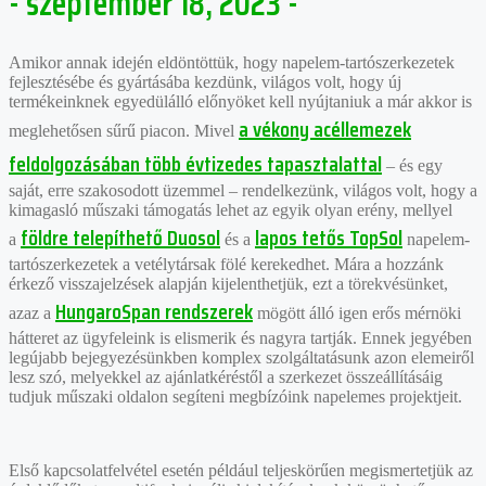
- szeptember 18, 2023 -
Amikor annak idején eldöntöttük, hogy napelem-tartószerkezetek
fejlesztésébe és gyártásába kezdünk, világos volt, hogy új
termékeinknek egyedülálló előnyöket kell nyújtaniuk a már akkor is
a vékony acéllemezek
meglehetősen sűrű piacon. Mivel
feldolgozásában több évtizedes tapasztalattal
– és egy
saját, erre szakosodott üzemmel – rendelkezünk, világos volt, hogy a
kimagasló műszaki támogatás lehet az egyik olyan erény, mellyel
földre telepíthető Duosol
lapos tetős TopSol
a
és a
napelem-
tartószerkezetek a vetélytársak fölé kerekedhet. Mára a hozzánk
érkező visszajelzések alapján kijelenthetjük, ezt a törekvésünket,
HungaroSpan rendszerek
azaz a
mögött álló igen erős mérnöki
hátteret az ügyfeleink is elismerik és nagyra tartják. Ennek jegyében
legújabb bejegyezésünkben komplex szolgáltatásunk azon elemeiről
lesz szó, melyekkel az ajánlatkéréstől a szerkezet összeállításáig
tudjuk műszaki oldalon segíteni megbízóink napelemes projektjeit.
Első kapcsolatfelvétel esetén például teljeskörűen megismertetjük az