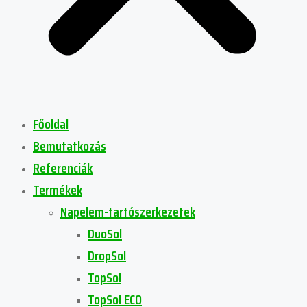
Főoldal
Bemutatkozás
Referenciák
Termékek
Napelem-tartószerkezetek
DuoSol
DropSol
TopSol
TopSol ECO