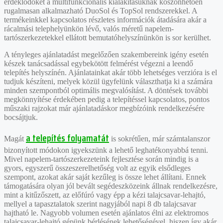
érdeklődőket a multifunkcionális kialakításuknak köszönhetően
rugalmasan alkalmazható DuoSol és TopSol rendszerekkel. A
termékeinkkel kapcsolatos részletes információk átadására akár a
rácalmási telephelyünkön lévő, valós méretű napelem-
tartószerkezetekkel ellátott bemutatóhelyszínünkön is sor kerülhet.
A tényleges ajánlatadást megelőzően szakembereink igény esetén
készek tanácsadással egybekötött felmérést végezni a leendő
telepítés helyszínén. Ajánlatainkat akár több lehetséges verzióra is el
tudjuk készíteni, melyek közül ügyfelünk választhatja ki a számára
minden szempontból optimális megvalósítást. A döntések további
megkönnyítése érdekében pedig a telepítéssel kapcsolatos, pontos
műszaki rajzokat már ajánlatadáskor megbízóink rendelkezésére
bocsájtjuk.
a telepítés folyamatát
Magát
is sokrétűen, már számtalanszor
bizonyított módokon igyekszünk a lehető leghatékonyabbá tenni.
Mivel napelem-tartószerkezeteink fejlesztése során mindig is a
gyors, egyszerű összeszerelhetőség volt az egyik elsődleges
szempont, azokat akár saját kezűleg is össze lehet állítani. Ennek
támogatására olyan jól bevált segédeszközeink állnak rendelkezésre,
mint a kitűzőszett, az előfúró vagy épp a kézi talajcsavar-lehajtó,
mellyel a tapasztalatok szerint nagyjából napi 8 db talajcsavar
hajtható le. Nagyobb volumen esetén ajánlatos élni az elektromos
talajcsavar-lehajtó gépünk bérlésének lehetőségével, hiszen így akár