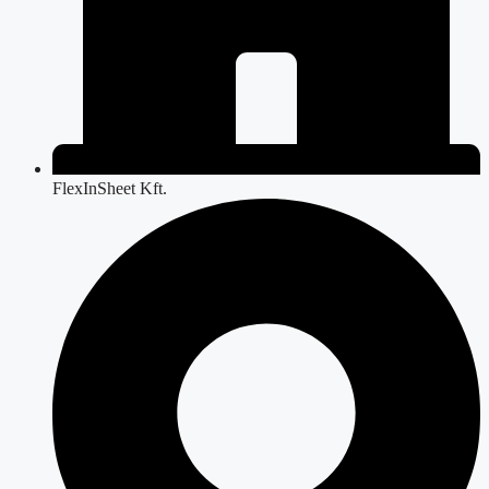
FlexInSheet Kft.