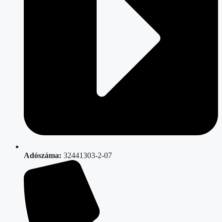
Adószáma:
32441303-2-07