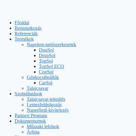
Főoldal
Bemutatkozás
Referenciák
Termékek
Napelem-tartószerkezetek
DuoSol
DropSol
TopSol
TopSol ECO
ConSol
Gépkocsibeállók
CarSol
Talajcsavar
Szolgáltatások
Talajcsavar-telepítés
Lemezfeldolgozás
Naperőmű-kivitelezés
Partneri Program
Dokumentumok
Műszaki leírások
Árlista