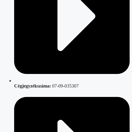
Cégjegyzékszáma:
07-09-035307