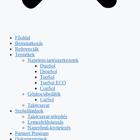
Főoldal
Bemutatkozás
Referenciák
Termékek
Napelem-tartószerkezetek
DuoSol
DropSol
TopSol
TopSol ECO
ConSol
Gépkocsibeállók
CarSol
Talajcsavar
Szolgáltatások
Talajcsavar-telepítés
Lemezfeldolgozás
Naperőmű-kivitelezés
Partneri Program
Dokumentumok