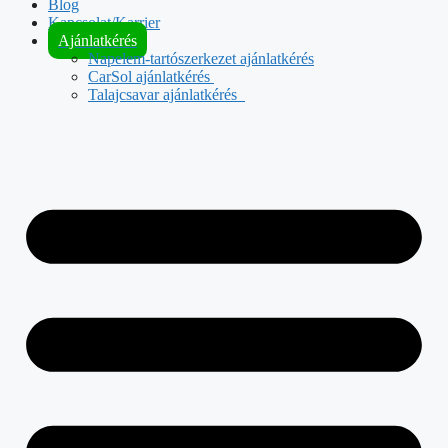
Blog
Kapcsolat/Karrier
Ajánlatkérés
Napelem-tartószerkezet ajánlatkérés
CarSol ajánlatkérés
Talajcsavar ajánlatkérés