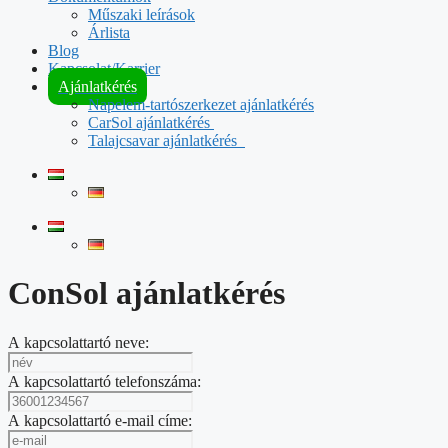
Műszaki leírások
Árlista
Blog
Kapcsolat/Karrier
Ajánlatkérés
Napelem-tartószerkezet ajánlatkérés
CarSol ajánlatkérés
Talajcsavar ajánlatkérés
ConSol ajánlatkérés
A kapcsolattartó neve:
A kapcsolattartó telefonszáma:
A kapcsolattartó e-mail címe: