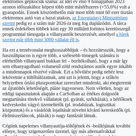
elektromos gépkocsik száma: az idei év első 9 hónapjában 2023
azonos időszakához képest több mint másfélszeres (+55,6%) volt a
gyarapodás. Ennek köszönthetőn már most több mint 60 ezer tisztán
elektromos autó van a hazai utakon,
az Energiaügyi Minisztérium
szerint
pedig ez a szám már 2026-ra meg fog duplázódni. A tárca
ennek érdekében többek közt egy 30 milliárd forintos keretösszegű
programmal támogatja a villanyautók beszerzését, amellyel
a hírek
szerint már több mint 3000 vállalat élt is
.
Ha ezt a trendvonalat meghosszabbítjuk – és hozzátesszük, hogy a
használtpiacon is egyre több, a szélesebb tömegek számára is
elérhetőbb villanyautó bukkan fel – borítékolható, hogy a már így
sem elhanyagolható volumenű zöld rendszámos autók egyre inkább
a mindennapok részévé válnak. Ezt a bővülést pedig nehéz lesz
lekövetnie a töltőhálózatnak, ami azt is jelenti, hogy a szűkös
helyzetben óriási pluszpontokat szerezhet mindenki, aki megteremti
az újratöltés lehetőségét, pláne ingyenesen. Nem véletlen, hogy az
eddigi tapasztalatok alapján a CarSolban az értékes dolgozók
megtartására törekvő vállalatok (pl. gyárak, székházak), a bérlőknek
kedveskedni vágyó üzemeltetők (pl. irodaházak, logisztikai
központok) és a vásárlóik lojalitását növelni kívánó kereskedők (pl.
élelmiszerláncok, plázák) is nagy fantáziát látnak.
Cégünk napelemes villanyautója-töltőjének és -beállójának további
előnye, hogy szigetszerűen üzemel, így más alternatívákkal