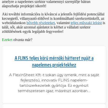
amelyre a napelemes szektor valamennyi szereplője bátran
alapozhatja projektjei sikerét!
Aki további információra is kíváncsi a jelentős fejlődési potenciállal
kecsegtető, villanyautó-töltővel is kombinálható szerkezetünkről, az
weboldalunkon
bővebb részleteket
, valamint
teljes műszaki leírást
is
talál, sőt, akár azonnal ajánlatot is kérhet a vállalati szektor
zöldülésének egyik legújabb fegyverére!
Ezeket
olvasta már?
A FLINS teljes körű mérnöki hátteret nyújt a
napelemes projektekhez
A FlexInSheet Kft.-t sokan úgy ismerik, mint a saját
fejlesztésű, innovatív FLINS napelem-
tartószerkezetek gyártója. Ez egyrészt
természetesen igaz, másrészt azonban….