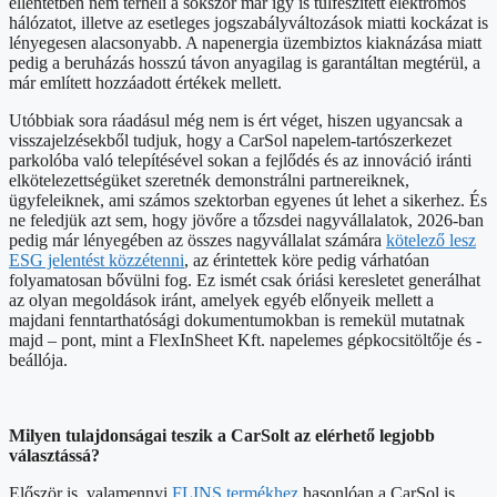
ellentétben nem terheli a sokszor már így is túlfeszített elektromos
hálózatot, illetve az esetleges jogszabályváltozások miatti kockázat is
lényegesen alacsonyabb. A napenergia üzembiztos kiaknázása miatt
pedig a beruházás hosszú távon anyagilag is garantáltan megtérül, a
már említett hozzáadott értékek mellett.
Utóbbiak sora ráadásul még nem is ért véget, hiszen ugyancsak a
visszajelzésekből tudjuk, hogy a CarSol napelem-tartószerkezet
parkolóba való telepítésével sokan a fejlődés és az innováció iránti
elkötelezettségüket szeretnék demonstrálni partnereiknek,
ügyfeleiknek, ami számos szektorban egyenes út lehet a sikerhez. És
ne feledjük azt sem, hogy jövőre a tőzsdei nagyvállalatok, 2026-ban
pedig már lényegében az összes nagyvállalat számára
kötelező lesz
ESG jelentést közzétenni
, az érintettek köre pedig várhatóan
folyamatosan bővülni fog. Ez ismét csak óriási keresletet generálhat
az olyan megoldások iránt, amelyek egyéb előnyeik mellett a
majdani fenntarthatósági dokumentumokban is remekül mutatnak
majd – pont, mint a FlexInSheet Kft. napelemes gépkocsitöltője és -
beállója.
Milyen tulajdonságai teszik a CarSolt az elérhető legjobb
választássá?
Először is, valamennyi
FLINS termékhez
hasonlóan a CarSol is