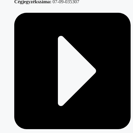
Cégjegyzékszáma:
07-09-035307