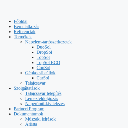
Főoldal
Bemutatkozás
Referenciák
Termékek
Napelem-tartószerkezetek
DuoSol
DropSol
TopSol
TopSol ECO
ConSol
Gépkocsibeállók
CarSol
Talajcsavar
Szolgáltatások
Talajcsavar-telepítés
Lemezfeldolgozás
Naperőmű-kivitelezés
Partneri Program
Dokumentumok
Műszaki leírások
Árlista