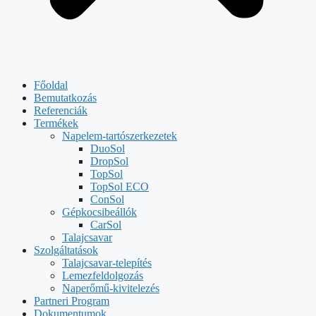
Főoldal
Bemutatkozás
Referenciák
Termékek
Napelem-tartószerkezetek
DuoSol
DropSol
TopSol
TopSol ECO
ConSol
Gépkocsibeállók
CarSol
Talajcsavar
Szolgáltatások
Talajcsavar-telepítés
Lemezfeldolgozás
Naperőmű-kivitelezés
Partneri Program
Dokumentumok