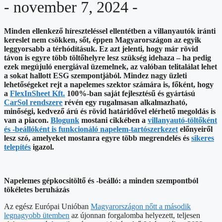
- november 7, 2024 -
Minden ellenkező híreszteléssel ellentétben a villanyautók iránti
kereslet nem csökken, sőt, éppen Magyarországon az egyik
leggyorsabb a térhódításuk. Ez azt jelenti, hogy már rövid
távon is egyre több töltőhelyre lesz szükség idehaza – ha pedig
ezek megújuló energiával üzemelnek, az valóban telitalálat lehet
a sokat hallott ESG szempontjából. Mindez nagy üzleti
lehetőségeket rejt a napelemes szektor számára is, főként, hogy
a
FlexInSheet Kft.
100%-ban saját fejlesztésű és gyártású
CarSol rendszere
révén egy rugalmasan alkalmazható,
minőségi, kedvező árú és rövid határidővel elérhető megoldás is
van a piacon.
Blogunk
mostani cikkében a
villanyautó-töltőként
és -beállóként is funkcionáló napelem-tartószerkezet
előnyeiről
lesz szó, amelyeket mostanra egyre több megrendelés és
sikeres
telepítés
igazol.
Napelemes gépkocsitöltő és -beálló: a minden szempontból
tökéletes beruházás
Az egész Európai Unióban
Magyarországon nőtt a második
legnagyobb ütemben
az újonnan forgalomba helyezett, teljesen