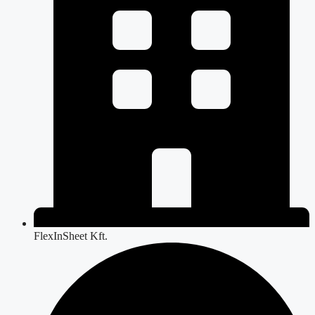
FlexInSheet Kft.