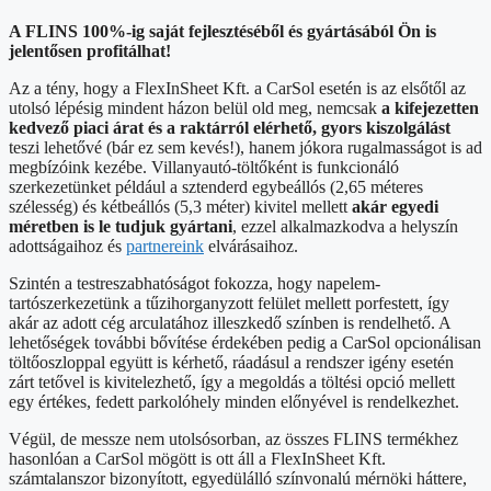
A FLINS 100%-ig saját fejlesztéséből és gyártásából Ön is
jelentősen profitálhat!
Az a tény, hogy a FlexInSheet Kft. a CarSol esetén is az elsőtől az
utolsó lépésig mindent házon belül old meg, nemcsak
a kifejezetten
kedvező piaci árat és a raktárról elérhető, gyors kiszolgálást
teszi lehetővé (bár ez sem kevés!), hanem jókora rugalmasságot is ad
megbízóink kezébe. Villanyautó-töltőként is funkcionáló
szerkezetünket például a sztenderd egybeállós (2,65 méteres
szélesség) és kétbeállós (5,3 méter) kivitel mellett
akár egyedi
méretben is le tudjuk gyártani
, ezzel alkalmazkodva a helyszín
adottságaihoz és
partnereink
elvárásaihoz.
Szintén a testreszabhatóságot fokozza, hogy napelem-
tartószerkezetünk a tűzihorganyzott felület mellett porfestett, így
akár az adott cég arculatához illeszkedő színben is rendelhető. A
lehetőségek további bővítése érdekében pedig a CarSol opcionálisan
töltőoszloppal együtt is kérhető, ráadásul a rendszer igény esetén
zárt tetővel is kivitelezhető, így a megoldás a töltési opció mellett
egy értékes, fedett parkolóhely minden előnyével is rendelkezhet.
Végül, de messze nem utolsósorban, az összes FLINS termékhez
hasonlóan a CarSol mögött is ott áll a FlexInSheet Kft.
számtalanszor bizonyított, egyedülálló színvonalú mérnöki háttere,