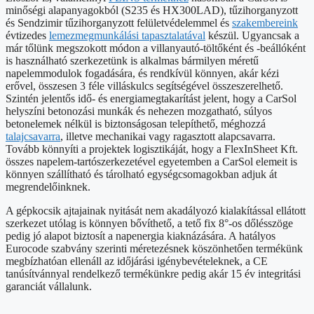
minőségi alapanyagokból (S235 és HX300LAD), tűzihorganyzott
és Sendzimir tűzihorganyzott felületvédelemmel és
szakembereink
évtizedes
lemezmegmunkálási tapasztalatával
készül. Ugyancsak a
már tőlünk megszokott módon a villanyautó-töltőként és -beállóként
is használható szerkezetünk is alkalmas bármilyen méretű
napelemmodulok fogadására, és rendkívül könnyen, akár kézi
erővel, összesen 3 féle villáskulcs segítségével összeszerelhető.
Szintén jelentős idő- és energiamegtakarítást jelent, hogy a CarSol
helyszíni betonozási munkák és nehezen mozgatható, súlyos
betonelemek nélkül is biztonságosan telepíthető, méghozzá
talajcsavarra
, illetve mechanikai vagy ragasztott alapcsavarra.
Tovább könnyíti a projektek logisztikáját, hogy a FlexInSheet Kft.
összes napelem-tartószerkezetével egyetemben a CarSol elemeit is
könnyen szállítható és tárolható egységcsomagokban adjuk át
megrendelőinknek.
A gépkocsik ajtajainak nyitását nem akadályozó kialakítással ellátott
szerkezet utólag is könnyen bővíthető, a tető fix 8°-os dőlésszöge
pedig jó alapot biztosít a napenergia kiaknázására. A hatályos
Eurocode szabvány szerinti méretezésnek köszönhetően termékünk
megbízhatóan ellenáll az időjárási igénybevételeknek, a CE
tanúsítvánnyal rendelkező termékünkre pedig akár 15 év integritási
garanciát vállalunk.