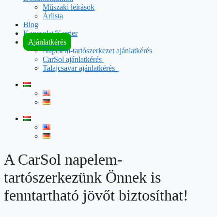
Műszaki leírások
Árlista
Blog
Kapcsolat/Karrier
Ajánlatkérés
Napelem-tartószerkezet ajánlatkérés
CarSol ajánlatkérés
Talajcsavar ajánlatkérés
A CarSol napelem-
tartószerkezünk Önnek is
fenntartható jövőt biztosíthat!