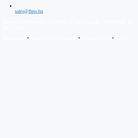
sales@flins.hu
Minden jog fenntartva. Copyright ©
www.flins.hu
2024 Design by :
WPSecrets
Impresszum
•
Adatvédelmi tájékoztató
•
Cookie kezelés
•
ÁSZF