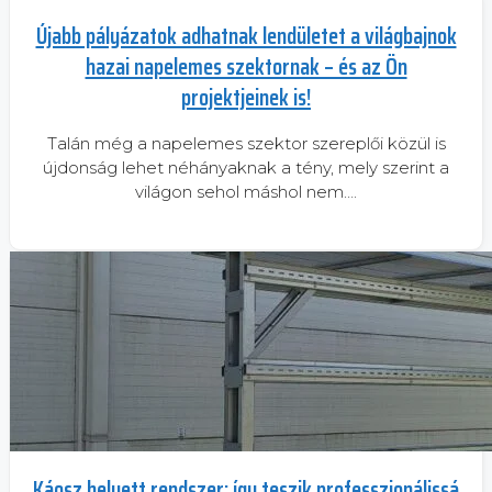
Újabb pályázatok adhatnak lendületet a világbajnok
hazai napelemes szektornak – és az Ön
projektjeinek is!
Talán még a napelemes szektor szereplői közül is
újdonság lehet néhányaknak a tény, mely szerint a
világon sehol máshol nem….
Káosz helyett rendszer: így teszik professzionálissá