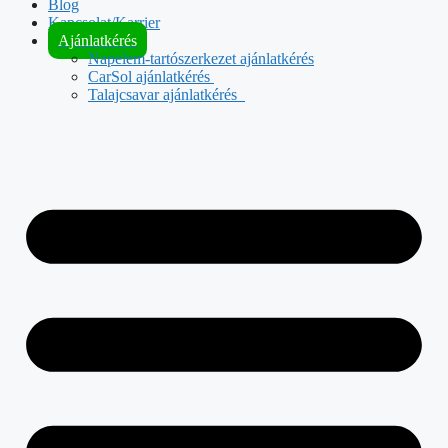
Blog
Kapcsolat/Karrier
Ajánlatkérés
Napelem-tartószerkezet ajánlatkérés
CarSol ajánlatkérés
Talajcsavar ajánlatkérés