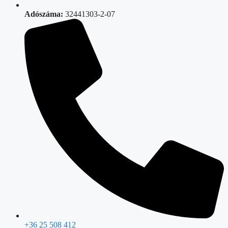
Adószáma:
32441303-2-07
+36 25 508 412