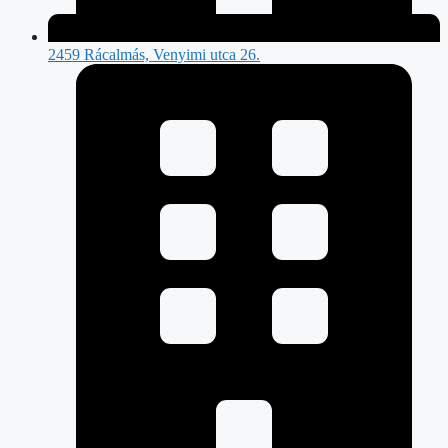
2459 Rácalmás, Venyimi utca 26.