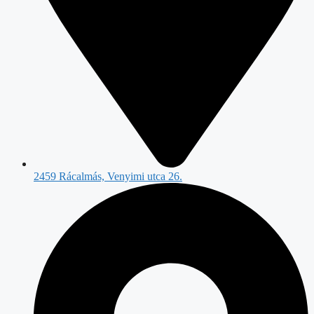
2459 Rácalmás, Venyimi utca 26.