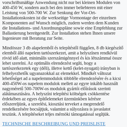
vorschriftsmäßige Anwendung nicht nur bei kleinen Modulen von
400-450 W, sondern auch bei den immer beliebteren mit einer
Leistung von 500-700 W. Zur Senkung der Vor-Ort-
Installationskosten ist die werkseitige Vormontage der einzelnen
Komponenten auf Wunsch möglich, zudem werden dem Kunden
die Installations- und Anordnungspläne sowie eine Empfehlung zur
Ballastierung bereitgestellt. Zur Installation stehen Ihnen unsere
Ingenieure mit Beratung zur Seite.
Mindössze 3 db alapelemből és telepítéstől függően, 8 db kiegészítő
elemből álló napelem tartószerkezet, amit a helyszínen rendkívül
rövid idő alatt, minimális szerszámigénnyel és kis létszámmal össze
lehet szerelni. Az optimális elrendezést segíti, hogy a
tartószerkezetek egy (déli), illetve kettő (kelet-nyugati) irányban is
felhelyezhetők ugyanazokkal az elemekkel. Mindkét változat
lehetőséget ad a napelemmodulok többféle elrendezésére és a kicsi
400-450W-os napelem modulok mellett az egyre inkább használt
nagyméretű 500-700W-os modulok gyártói előírások szerinti
alátámasztására. A helyszíni telepítési költségek csökkentése
érdekében az egyes építőelemeket üzemünkben kérésre
előszereljünk, a szerelési, kiosztási terveket a megrendelő
rendelkezésére bocsájtjuk, valamint a súlyozásra is javaslatot
teszünk. A telepítéseket teljes mérnöki támogatással segítjük.
TECHNISCHE BESCHREIBUNG UND PREISLISTE