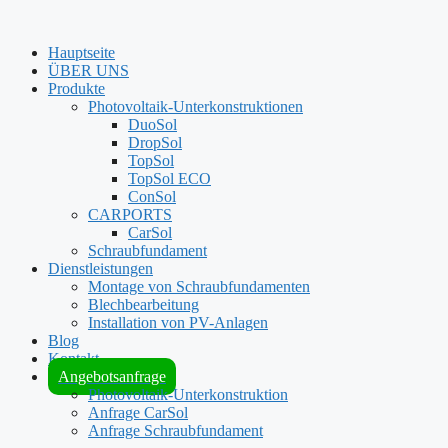
Hauptseite
ÜBER UNS
Produkte
Photovoltaik-Unterkonstruktionen
DuoSol
DropSol
TopSol
TopSol ECO
ConSol
CARPORTS
CarSol
Schraubfundament
Dienstleistungen
Montage von Schraubfundamenten
Blechbearbeitung
Installation von PV-Anlagen
Blog
Kontakt
Angebotsanfrage
Photovoltaik-Unterkonstruktion
Anfrage CarSol
Anfrage Schraubfundament