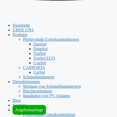
Hauptseite
ÜBER UNS
Produkte
Photovoltaik-Unterkonstruktionen
DuoSol
DropSol
TopSol
TopSol ECO
ConSol
CARPORTS
CarSol
Schraubfundament
Dienstleistungen
Montage von Schraubfundamenten
Blechbearbeitung
Installation von PV-Anlagen
Blog
Kontakt
Angebotsanfrage
Photovoltaik-Unterkonstruktion