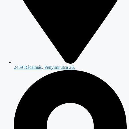
2459 Rácalmás, Venyimi utca 26.