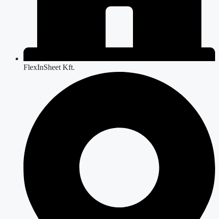
FlexInSheet Kft.