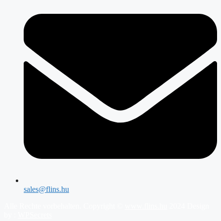
sales@flins.hu
Alle Rechte vorbehalten. Copyright ©
www.flins.hu
2024 Design
by :
WPSecrets