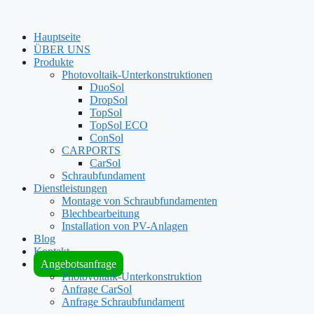
Hauptseite
ÜBER UNS
Produkte
Photovoltaik-Unterkonstruktionen
DuoSol
DropSol
TopSol
TopSol ECO
ConSol
CARPORTS
CarSol
Schraubfundament
Dienstleistungen
Montage von Schraubfundamenten
Blechbearbeitung
Installation von PV-Anlagen
Blog
Kontakt
Angebotsanfrage
Photovoltaik-Unterkonstruktion
Anfrage CarSol
Anfrage Schraubfundament