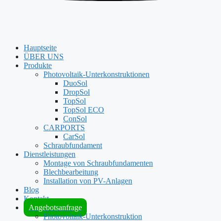
Hauptseite
ÜBER UNS
Produkte
Photovoltaik-Unterkonstruktionen
DuoSol
DropSol
TopSol
TopSol ECO
ConSol
CARPORTS
CarSol
Schraubfundament
Dienstleistungen
Montage von Schraubfundamenten
Blechbearbeitung
Installation von PV-Anlagen
Blog
Kontakt
Angebotsanfrage
Photovoltaik-Unterkonstruktion