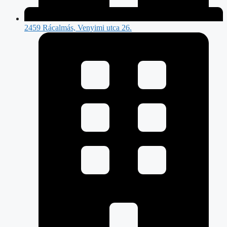
2459 Rácalmás, Venyimi utca 26.