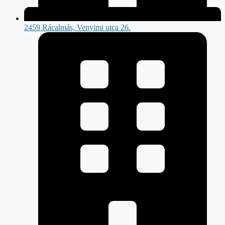
2459 Rácalmás, Venyimi utca 26.