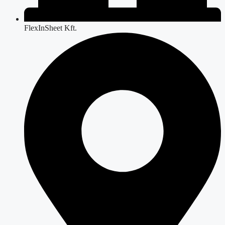
FlexInSheet Kft.