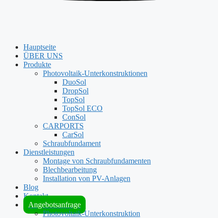
Hauptseite
ÜBER UNS
Produkte
Photovoltaik-Unterkonstruktionen
DuoSol
DropSol
TopSol
TopSol ECO
ConSol
CARPORTS
CarSol
Schraubfundament
Dienstleistungen
Montage von Schraubfundamenten
Blechbearbeitung
Installation von PV-Anlagen
Blog
Kontakt
Angebotsanfrage
Photovoltaik-Unterkonstruktion