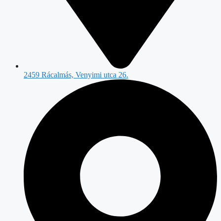
2459 Rácalmás, Venyimi utca 26.