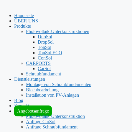
Hauptseite
ÜBER UNS
Produkte
Photovoltaik-Unterkonstruktionen
DuoSol
DropSol
TopSol
TopSol ECO
ConSol
CARPORTS
CarSol
Schraubfundament
Dienstleistungen
Montage von Schraubfundamenten
Blechbearbeitung
Installation von PV-Anlagen
Blog
Kontakt
Angebotsanfrage
Photovoltaik-Unterkonstruktion
Anfrage CarSol
Anfrage Schraubfundament